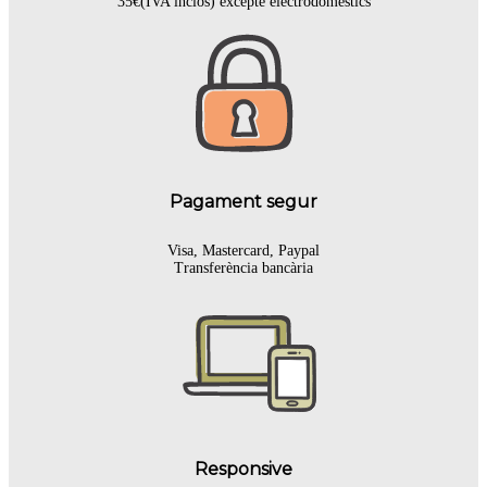
35€(IVA inclòs) excepte electrodomèstics
Pagament segur
Visa, Mastercard, Paypal
Transferència bancària
Responsive