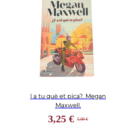
I a tu què et pica?. Megan
Maxwell.
3,25 €
5,00 €