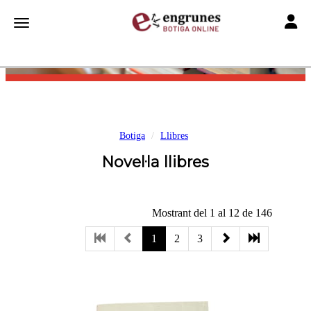
Toggle
Toggle navigation
Botiga
Llibres
Novel·la llibres
Mostrant del 1 al 12 de 146
1
2
3