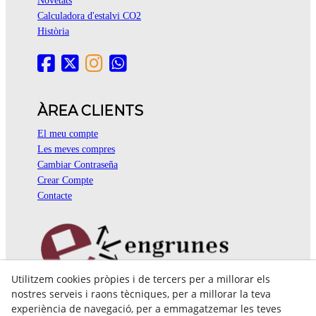
Novetats
Calculadora d'estalvi CO2
Història
ÀREA CLIENTS
El meu compte
Les meves compres
Cambiar Contraseña
Crear Compte
Contacte
Utilitzem cookies pròpies i de tercers per a millorar els
Pol. Ind. Coll de Montcada
nostres serveis i raons tècniques, per a millorar la teva
Cr. Roca Plana, 14-16
experiència de navegació, per a emmagatzemar les teves
08110 Montcada i Reixac (Barcelona)