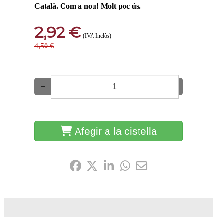
Català. Com a nou! Molt poc ús.
2,92 €
(IVA Inclòs)
4,50 €
−
+
Afegir a la cistella
Comparteix-ho: