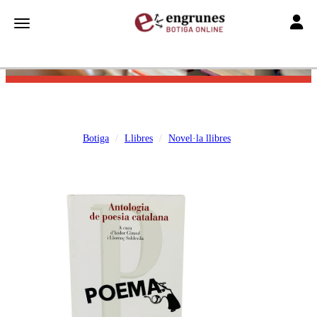
Toggle
Toggle navigation
Botiga
Llibres
Novel·la llibres