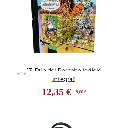
13, Rúe del Percebe (edició
NOU!
integral)
12,35 €
19,00 €