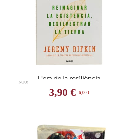
L'era de la resiliència.
NOU!
3,90 €
6,00 €