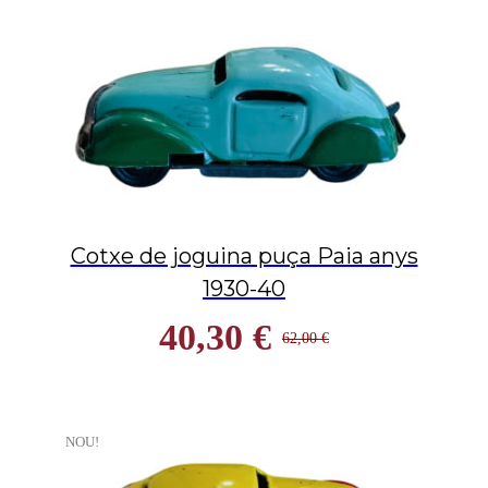
Cotxe de joguina puça Paia anys
1930-40
40,30 €
62,00 €
NOU!