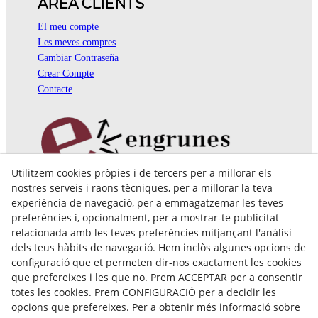
ÀREA CLIENTS
El meu compte
Les meves compres
Cambiar Contraseña
Crear Compte
Contacte
Utilitzem cookies pròpies i de tercers per a millorar els
Pol. Ind. Coll de Montcada
nostres serveis i raons tècniques, per a millorar la teva
Cr. Roca Plana, 14-16
experiència de navegació, per a emmagatzemar les teves
08110 Montcada i Reixac (Barcelona)
preferències i, opcionalment, per a mostrar-te publicitat
935 829 999
engrunes@engrunes.org
relacionada amb les teves preferències mitjançant l'anàlisi
dels teus hàbits de navegació. Hem inclòs algunes opcions de
configuració que et permeten dir-nos exactament les cookies
que prefereixes i les que no. Prem ACCEPTAR per a consentir
totes les cookies. Prem CONFIGURACIÓ per a decidir les
opcions que prefereixes. Per a obtenir més informació sobre