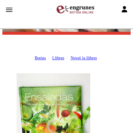
Toggle
Toggle navigation
Botiga
Llibres
Novel·la llibres