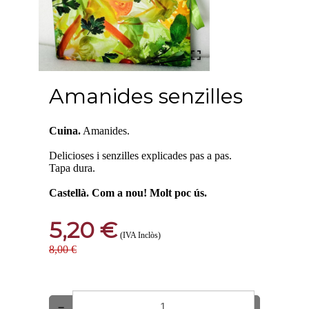
Amanides senzilles
Cuina.
Amanides.
Delicioses i senzilles explicades pas a pas.
Tapa dura.
Castellà. Com a nou! Molt poc ús.
5,20 €
(IVA Inclòs)
8,00 €
−
+