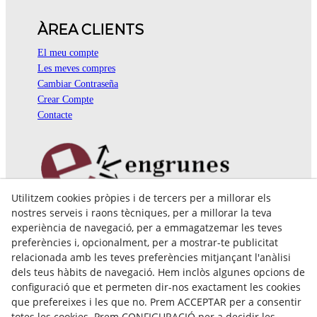
ÀREA CLIENTS
El meu compte
Les meves compres
Cambiar Contraseña
Crear Compte
Contacte
Utilitzem cookies pròpies i de tercers per a millorar els
Pol. Ind. Coll de Montcada
nostres serveis i raons tècniques, per a millorar la teva
Cr. Roca Plana, 14-16
experiència de navegació, per a emmagatzemar les teves
08110 Montcada i Reixac (Barcelona)
preferències i, opcionalment, per a mostrar-te publicitat
935 829 999
engrunes@engrunes.org
relacionada amb les teves preferències mitjançant l'anàlisi
dels teus hàbits de navegació. Hem inclòs algunes opcions de
configuració que et permeten dir-nos exactament les cookies
que prefereixes i les que no. Prem ACCEPTAR per a consentir
totes les cookies. Prem CONFIGURACIÓ per a decidir les