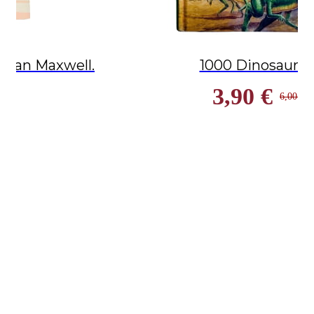
 Megan Maxwell.
1000 Dinosaurio
3,90 €
00 €
6,00 €