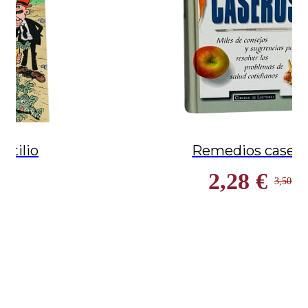
Otilio
Remedios casero
2,28 €
50 €
3,50 €