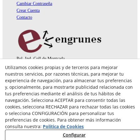
Cambiar Contraseña
Crear Cuenta
Contacto
Pol. Ind. Coll de Montcada
Cr. Roca Plana, 14-16
Utilizamos cookies propias y de terceros para mejorar
08110 Montcada i Reixac (Barcelona)
nuestros servicios, por razones técnicas, para mejorar tu
935 829 999
engrunes@engrunes.org
experiencia de navegación, para almacenar tus preferencias
y, opcionalmente, para mostrarte publicidad relacionada con
tus preferencias mediante el análisis de tus hábitos de
navegación. Selecciona ACEPTAR para consentir todas las
cookies, selecciona RECHAZAR para rechazar todas las cookies
o selecciona CONFIGURACIÓN para personalizar tus
preferencias de cookies. Para obtener más información
consulta nuestra:
Política de Cookies
Configurar