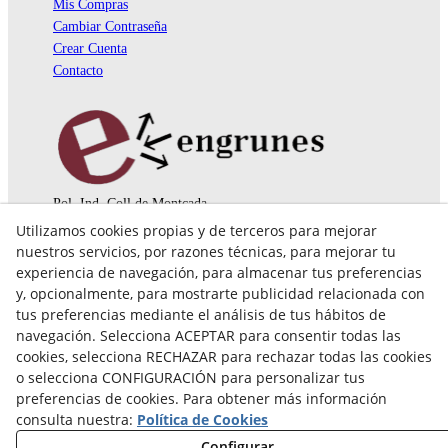
Mis Compras
Cambiar Contraseña
Crear Cuenta
Contacto
Pol. Ind. Coll de Montcada
Cr. Roca Plana, 14-16
Utilizamos cookies propias y de terceros para mejorar
08110 Montcada i Reixac (Barcelona)
nuestros servicios, por razones técnicas, para mejorar tu
935 829 999
engrunes@engrunes.org
experiencia de navegación, para almacenar tus preferencias
y, opcionalmente, para mostrarte publicidad relacionada con
tus preferencias mediante el análisis de tus hábitos de
navegación. Selecciona ACEPTAR para consentir todas las
cookies, selecciona RECHAZAR para rechazar todas las cookies
o selecciona CONFIGURACIÓN para personalizar tus
preferencias de cookies. Para obtener más información
consulta nuestra:
Política de Cookies
Configurar