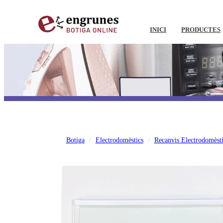
INICI
PRODUCTES
Botiga
Electrodomèstics
Recanvis Electrodomèsti