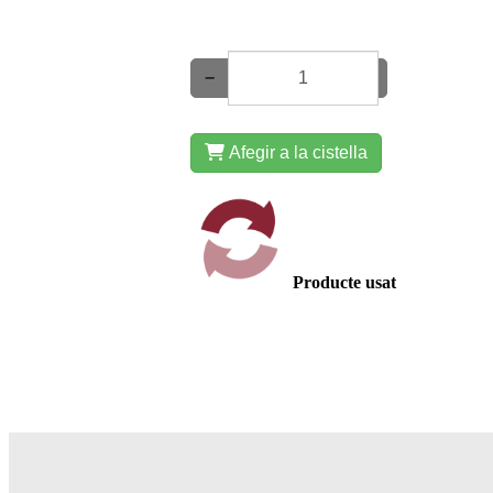
−
+
Afegir a la cistella
Producte usat