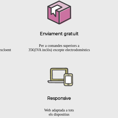
Enviament gratuït
Per a comandes superiors a
excloent
35€(IVA inclòs) excepte electrodomèstics
.
Responsive
Web adaptada a tots
els dispositius