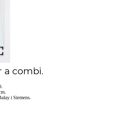
r a combi.
60.
cm.
alay i Siemens.