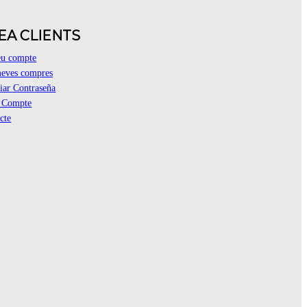
EA CLIENTS
eu compte
eves compres
ar Contraseña
r Compte
cte