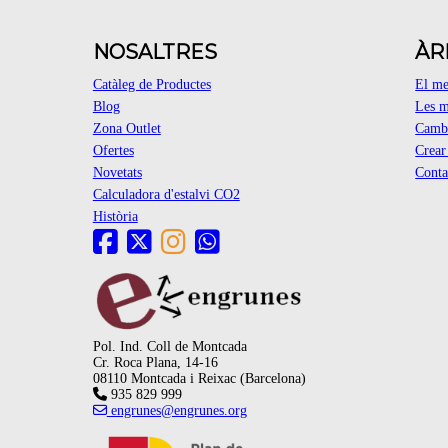
NOSALTRES
ÀR
Catàleg de Productes
El m
Blog
Les m
Zona Outlet
Cambi
Ofertes
Crea
Novetats
Conta
Calculadora d'estalvi CO2
Història
Pol. Ind. Coll de Montcada
Cr. Roca Plana, 14-16
08110 Montcada i Reixac (Barcelona)
935 829 999
engrunes@engrunes.org