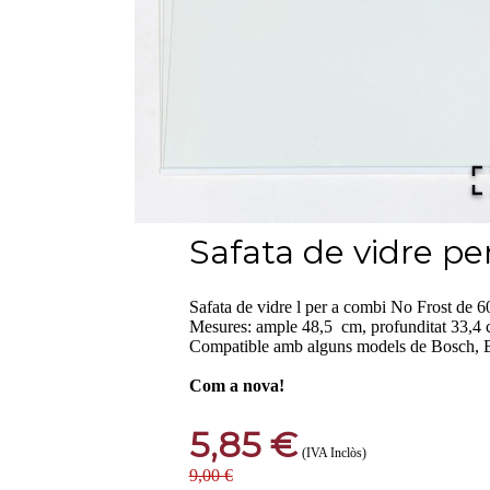
Safata de vidre pe
Safata de vidre l per a combi No Frost de 
Mesures: ample 48,5 cm, profunditat 33,4 
Compatible amb alguns models de Bosch, B
Com a nova!
5,85 €
(IVA Inclòs)
9,00 €