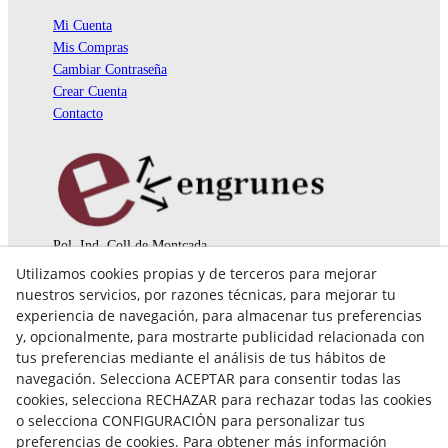
Mi Cuenta
Mis Compras
Cambiar Contraseña
Crear Cuenta
Contacto
Pol. Ind. Coll de Montcada
Cr. Roca Plana, 14-16
Utilizamos cookies propias y de terceros para mejorar
08110 Montcada i Reixac (Barcelona)
nuestros servicios, por razones técnicas, para mejorar tu
935 829 999
engrunes@engrunes.org
experiencia de navegación, para almacenar tus preferencias
y, opcionalmente, para mostrarte publicidad relacionada con
tus preferencias mediante el análisis de tus hábitos de
navegación. Selecciona ACEPTAR para consentir todas las
cookies, selecciona RECHAZAR para rechazar todas las cookies
o selecciona CONFIGURACIÓN para personalizar tus
preferencias de cookies. Para obtener más información