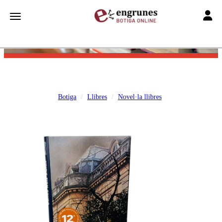
Toggle
Toggle navigation
Botiga
Llibres
Novel·la llibres