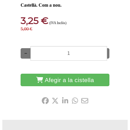
Castellà. Com a nou.
3,25 €
(IVA Inclòs)
5,00 €
−
+
Afegir a la cistella
Comparteix-ho: