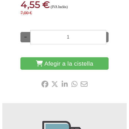
4,55 €
(IVA Inclòs)
7,00 €
−
+
Afegir a la cistella
Comparteix-ho: