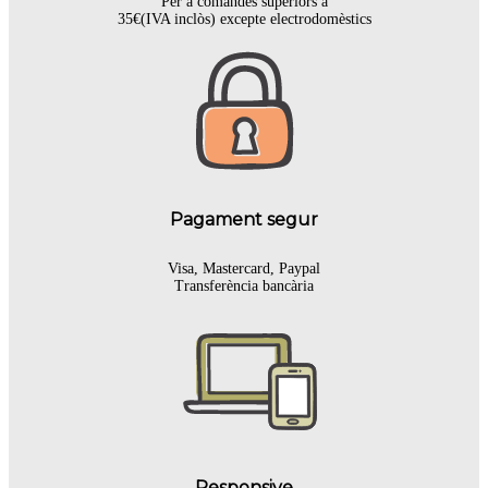
Per a comandes superiors a
35€(IVA inclòs) excepte electrodomèstics
Pagament segur
Visa, Mastercard, Paypal
Transferència bancària
Responsive