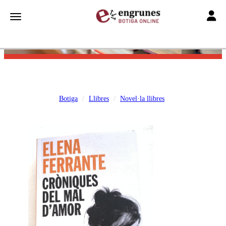
Toggle
Toggle navigation
Botiga
Llibres
Novel·la llibres