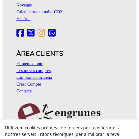
Novetats
Calculadora d'estalvi CO2
Història
ÀREA CLIENTS
El meu compte
Les meves compres
Cambiar Contraseña
Crear Compte
Contacte
Utilitzem cookies pròpies i de tercers per a millorar els
Pol. Ind. Coll de Montcada
nostres serveis i raons tècniques, per a millorar la teva
Cr. Roca Plana, 14-16