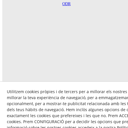
ODR
Utilitzem cookies pròpies i de tercers per a millorar els nostres
millorar la teva experiència de navegació, per a emmagatzemar 
opcionalment, per a mostrar-te publicitat relacionada amb les t
dels teus hàbits de navegació. Hem inclòs algunes opcions de 
exactament les cookies que prefereixes i les que no. Prem ACCE
cookies. Prem CONFIGURACIÓ per a decidir les opcions que pre
© 0
informació sobre les nostres cookies accedeix a la nostra Políti