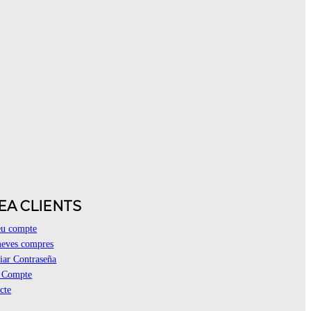
EA CLIENTS
eu compte
eves compres
ar Contraseña
r Compte
cte