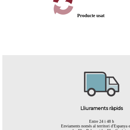
Producte usat
Lliuraments ràpids
Entre 24 i 48 h
Enviaments només al territori d'Espanya 