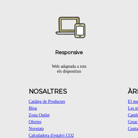
.
Responsive
Web adaptada a tots
els dispositius
NOSALTRES
ÀR
Catàleg de Productes
El m
Blog
Les m
Zona Outlet
Cambi
Ofertes
Crea
Novetats
Conta
Calculadora d'estalvi CO2