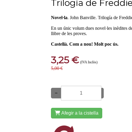
Trilogía de Fredd
Novel·la
. John Banville. Trilogía de Fred
En un únic volum dues novel·les inèdites del
llibre de les proves.
Castellà. Com a nou! Molt poc ús.
3,25 €
(IVA Inclòs)
5,00 €
−
+
Afegir a la cistella