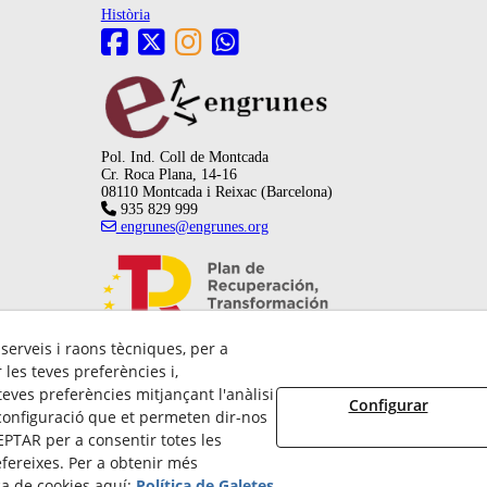
Història
Pol. Ind. Coll de Montcada
Cr. Roca Plana, 14-16
08110 Montcada i Reixac (Barcelona)
935 829 999
engrunes@engrunes.org
 serveis i raons tècniques, per a
les teves preferències i,
eves preferències mitjançant l'anàlisi
Configurar
configuració que et permeten dir-nos
PTAR per a consentir totes les
fereixes. Per a obtenir més
8/2026 FUNDACIÓ PRIVADA ENGRUNES - Tots els drets reservats.
ca de cookies aquí:
Política de Galetes