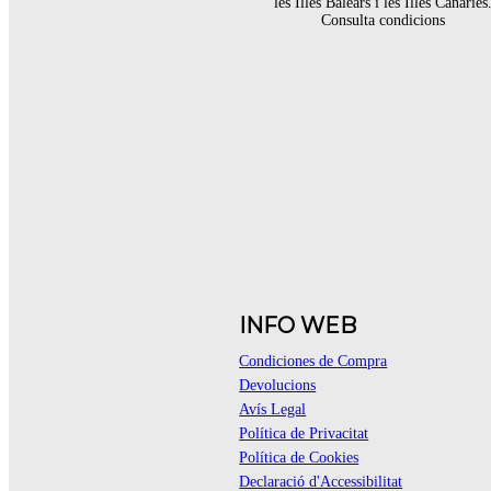
les Illes Balears i les Illes Canàries
Consulta condicions
INFO WEB
Condiciones de Compra
Devolucions
Avís Legal
Política de Privacitat
Política de Cookies
Declaració d'Accessibilitat