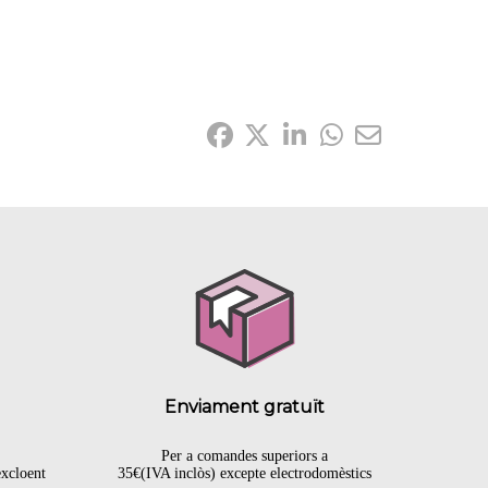
Comparteix-ho:
Enviament gratuït
Per a comandes superiors a
excloent
35€(IVA inclòs) excepte electrodomèstics