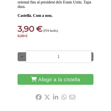
oriental fins al president dels Estats Units. Tapa
dura.
Castellà. Com a nou.
3,90 €
(IVA Inclòs)
6,00 €
−
+
Afegir a la cistella
Comparteix-ho: