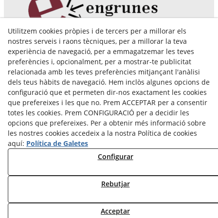
Utilitzem cookies pròpies i de tercers per a millorar els
Pol. Ind. Coll de Montcada
nostres serveis i raons tècniques, per a millorar la teva
Cr. Roca Plana, 14-16
experiència de navegació, per a emmagatzemar les teves
08110 Montcada i Reixac (Barcelona)
preferències i, opcionalment, per a mostrar-te publicitat
935 829 999
engrunes@engrunes.org
relacionada amb les teves preferències mitjançant l'anàlisi
dels teus hàbits de navegació. Hem inclòs algunes opcions de
configuració que et permeten dir-nos exactament les cookies
que prefereixes i les que no. Prem ACCEPTAR per a consentir
totes les cookies. Prem CONFIGURACIÓ per a decidir les
opcions que prefereixes. Per a obtenir més informació sobre
les nostres cookies accedeix a la nostra Política de cookies
aquí:
Política de Galetes
Configurar
Rebutjar
© 08/2026 FUNDACIÓ PRIVADA ENGRUNES - Tots els drets
Acceptar
reservats.