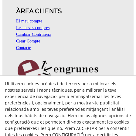
ÀREA CLIENTS
El meu compte
Les meves compres
Cambiar Contraseña
Crear Compte
Contacte
Utilitzem cookies pròpies i de tercers per a millorar els
Pol. Ind. Coll de Montcada
nostres serveis i raons tècniques, per a millorar la teva
Cr. Roca Plana, 14-16
experiència de navegació, per a emmagatzemar les teves
08110 Montcada i Reixac (Barcelona)
preferències i, opcionalment, per a mostrar-te publicitat
935 829 999
engrunes@engrunes.org
relacionada amb les teves preferències mitjançant l'anàlisi
dels teus hàbits de navegació. Hem inclòs algunes opcions de
configuració que et permeten dir-nos exactament les cookies
que prefereixes i les que no. Prem ACCEPTAR per a consentir
totes les cookies. Prem CONFIGURACIÓ per a decidir les