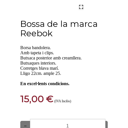
Bossa de la marca
Reebok
Borsa bandolera.
Amb tapeta i clips.
Butxaca posterior amb creamllera.
Butxaques interiors.
Corretges blava marí.
Lligo 22cm. ample 25.
En excel·lents condicions.
15,00 €
(IVA Inclòs)
−
+