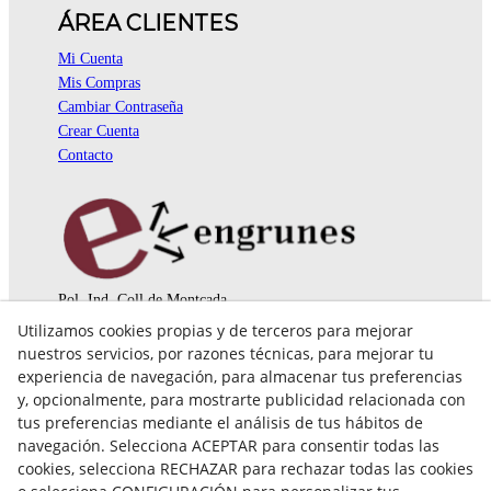
ÁREA CLIENTES
Mi Cuenta
Mis Compras
Cambiar Contraseña
Crear Cuenta
Contacto
Pol. Ind. Coll de Montcada
Cr. Roca Plana, 14-16
Utilizamos cookies propias y de terceros para mejorar
08110 Montcada i Reixac (Barcelona)
nuestros servicios, por razones técnicas, para mejorar tu
935 829 999
engrunes@engrunes.org
experiencia de navegación, para almacenar tus preferencias
y, opcionalmente, para mostrarte publicidad relacionada con
tus preferencias mediante el análisis de tus hábitos de
navegación. Selecciona ACEPTAR para consentir todas las
cookies, selecciona RECHAZAR para rechazar todas las cookies