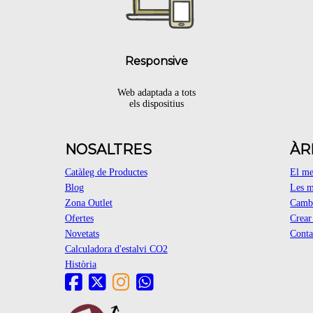
Responsive
Web adaptada a tots
els dispositius
NOSALTRES
ÀR
Catàleg de Productes
El m
Blog
Les m
Zona Outlet
Cambi
Ofertes
Crea
Novetats
Conta
Calculadora d'estalvi CO2
Història