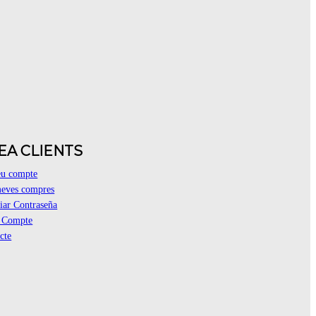
EA CLIENTS
eu compte
eves compres
ar Contraseña
r Compte
cte