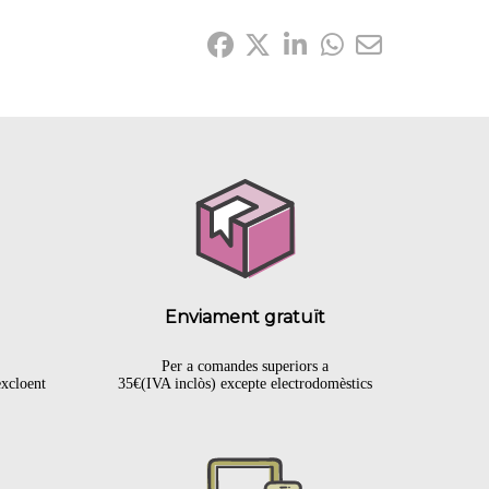
Comparteix-ho:
Enviament gratuït
Per a comandes superiors a
excloent
35€(IVA inclòs) excepte electrodomèstics
.