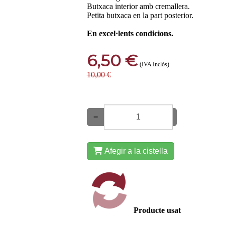
Butxaca interior amb cremallera.
Petita butxaca en la part posterior.
En excel·lents condicions.
6,50 €
(IVA Inclòs)
10,00 €
−
+
Afegir a la cistella
Producte usat