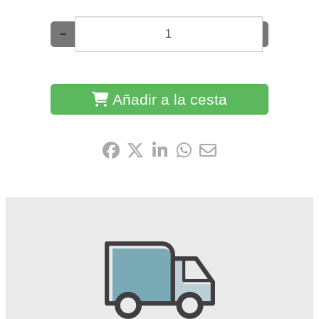
−
+
Añadir a la cesta
Compártelo: