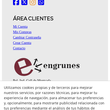
ÁREA CLIENTES
Mi Cuenta
Mis Compras
Cambiar Contraseña
Crear Cuenta
Contacto
Pol. Ind. Coll de Montcada
Cr. Roca Plana, 14-16
Utilizamos cookies propias y de terceros para mejorar
08110 Montcada i Reixac (Barcelona)
nuestros servicios, por razones técnicas, para mejorar tu
935 829 999
engrunes@engrunes.org
experiencia de navegación, para almacenar tus preferencias
y, opcionalmente, para mostrarte publicidad relacionada con
tus preferencias mediante el análisis de tus hábitos de