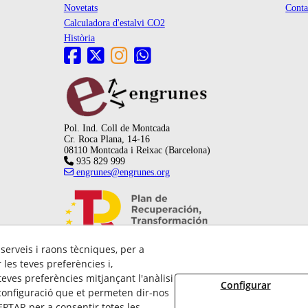
Novetats
Conta
Calculadora d'estalvi CO2
Història
Pol. Ind. Coll de Montcada
Cr. Roca Plana, 14-16
08110 Montcada i Reixac (Barcelona)
935 829 999
engrunes@engrunes.org
 serveis i raons tècniques, per a
les teves preferències i,
eves preferències mitjançant l'anàlisi
Configurar
configuració que et permeten dir-nos
PTAR per a consentir totes les