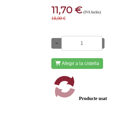
11,70 €
(IVA Inclòs)
18,00 €
−
+
Afegir a la cistella
Producte usat