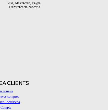
Visa, Mastercard, Paypal
Transferència bancària
EA CLIENTS
eu compte
eves compres
ar Contraseña
r Compte