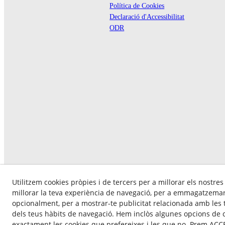
Política de Cookies
Declaració d'Accessibilitat
ODR
Utilitzem cookies pròpies i de tercers per a millorar els nostres
millorar la teva experiència de navegació, per a emmagatzemar 
opcionalment, per a mostrar-te publicitat relacionada amb les t
dels teus hàbits de navegació. Hem inclòs algunes opcions de 
exactament les cookies que prefereixes i les que no. Prem ACCE