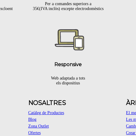
Per a comandes superiors a
excloent
35€(IVA inclòs) excepte electrodomèstics
.
Responsive
Web adaptada a tots
els dispositius
NOSALTRES
ÀR
Catàleg de Productes
El m
Blog
Les m
Zona Outlet
Cambi
Ofertes
Crea