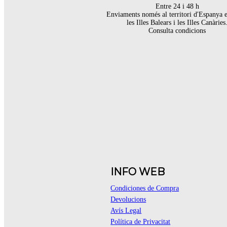
Entre 24 i 48 h
Enviaments només al territori d'Espanya 
les Illes Balears i les Illes Canàries
Consulta condicions
INFO WEB
Condiciones de Compra
Devolucions
Avís Legal
Política de Privacitat