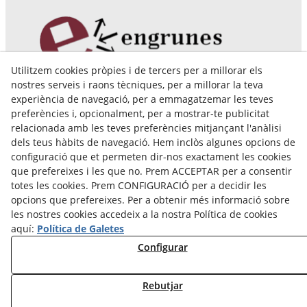
Utilitzem cookies pròpies i de tercers per a millorar els
Pol. Ind. Coll de Montcada
nostres serveis i raons tècniques, per a millorar la teva
Cr. Roca Plana, 14-16
experiència de navegació, per a emmagatzemar les teves
08110 Montcada i Reixac (Barcelona)
preferències i, opcionalment, per a mostrar-te publicitat
935 829 999
engrunes@engrunes.org
relacionada amb les teves preferències mitjançant l'anàlisi
dels teus hàbits de navegació. Hem inclòs algunes opcions de
configuració que et permeten dir-nos exactament les cookies
que prefereixes i les que no. Prem ACCEPTAR per a consentir
totes les cookies. Prem CONFIGURACIÓ per a decidir les
opcions que prefereixes. Per a obtenir més informació sobre
les nostres cookies accedeix a la nostra Política de cookies
aquí:
Política de Galetes
Configurar
Rebutjar