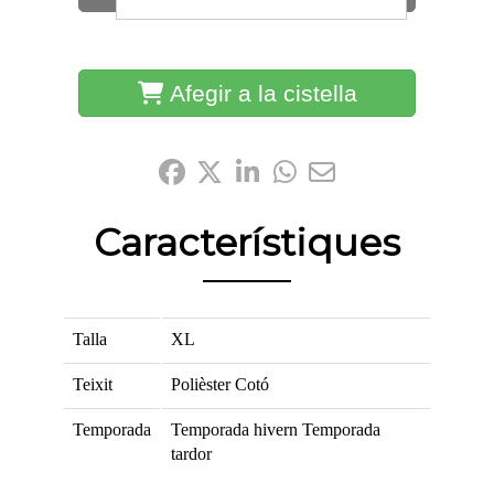
Afegir a la cistella
Comparteix-ho:
Característiques
Talla
XL
Teixit
Polièster
Cotó
Temporada
Temporada hivern
Temporada
tardor