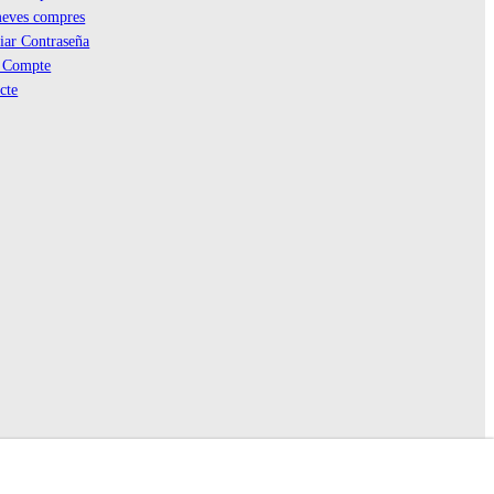
eves compres
ar Contraseña
r Compte
cte