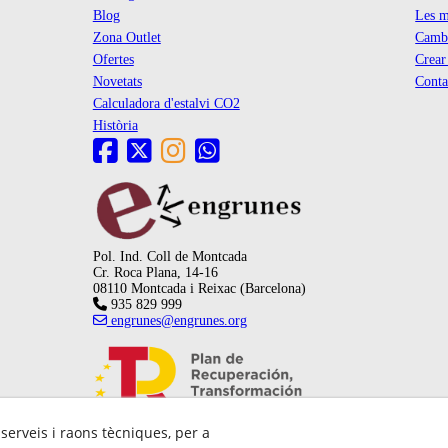
Blog
Les m
Zona Outlet
Cambi
Ofertes
Crea
Novetats
Conta
Calculadora d'estalvi CO2
Història
Pol. Ind. Coll de Montcada
Cr. Roca Plana, 14-16
08110 Montcada i Reixac (Barcelona)
935 829 999
engrunes@engrunes.org
 serveis i raons tècniques, per a