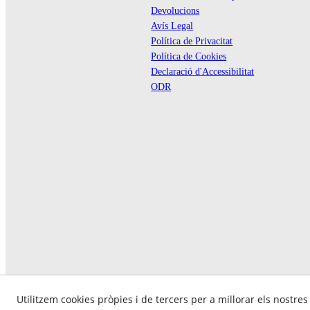
Devolucions
Avís Legal
Política de Privacitat
Política de Cookies
Declaració d'Accessibilitat
ODR
Utilitzem cookies pròpies i de tercers per a millorar els nostres