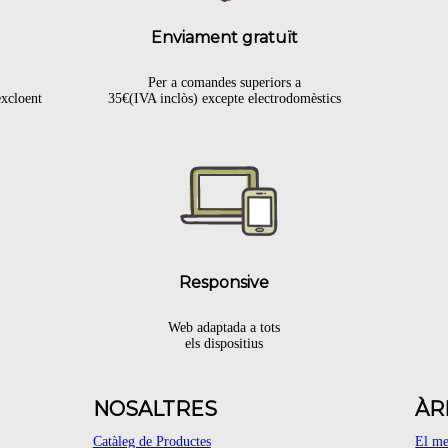
Enviament gratuït
Per a comandes superiors a
excloent
35€(IVA inclòs) excepte electrodomèstics
.
Responsive
Web adaptada a tots
els dispositius
NOSALTRES
ÀR
Catàleg de Productes
El m