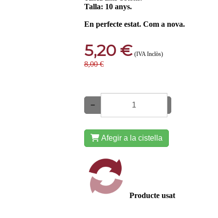
Talla: 10 anys.
En perfecte estat. Com a nova.
5,20 €
(IVA Inclòs)
8,00 €
−
+
Afegir a la cistella
Producte usat