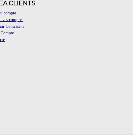
EA CLIENTS
eu compte
eves compres
ar Contraseña
r Compte
cte