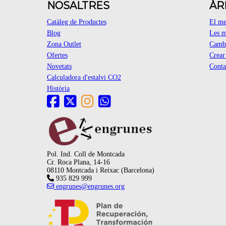
NOSALTRES
ÀR
Catàleg de Productes
El m
Blog
Les m
Zona Outlet
Cambi
Ofertes
Crea
Novetats
Conta
Calculadora d'estalvi CO2
Història
Pol. Ind. Coll de Montcada
Cr. Roca Plana, 14-16
08110 Montcada i Reixac (Barcelona)
935 829 999
engrunes@engrunes.org