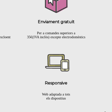
Enviament gratuït
Per a comandes superiors a
excloent
35€(IVA inclòs) excepte electrodomèstics
.
Responsive
Web adaptada a tots
els dispositius