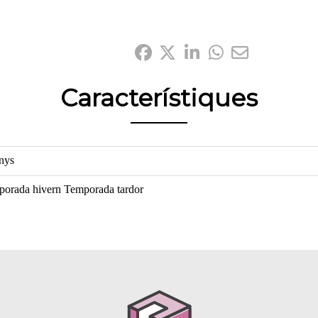
Comparteix-ho:
Característiques
nys
porada hivern
Temporada tardor