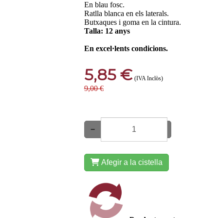
En blau fosc.
Ratlla blanca en els laterals.
Butxaques i goma en la cintura.
Talla: 12 anys
En excel·lents condicions.
5,85 €
(IVA Inclòs)
9,00 €
−
+
Afegir a la cistella