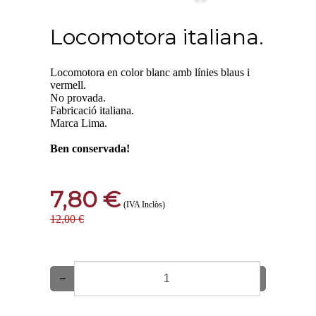
Locomotora italiana.
Locomotora en color blanc amb línies blaus i
vermell.
No provada.
Fabricació italiana.
Marca Lima.
Ben conservada!
7,80 €
(IVA Inclòs)
12,00 €
−
+