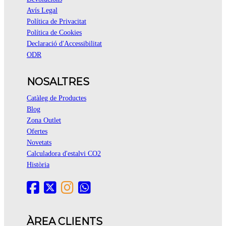
Avís Legal
Política de Privacitat
Política de Cookies
Declaració d'Accessibilitat
ODR
NOSALTRES
Catàleg de Productes
Blog
Zona Outlet
Ofertes
Novetats
Calculadora d'estalvi CO2
Història
ÀREA CLIENTS