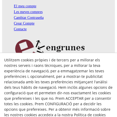
El meu compte
Les meves compres
Cambiar Contraseña
Crear Compte
Contacte
Utilitzem cookies pròpies i de tercers per a millorar els
Pol. Ind. Coll de Montcada
nostres serveis i raons tècniques, per a millorar la teva
Cr. Roca Plana, 14-16
experiència de navegació, per a emmagatzemar les teves
08110 Montcada i Reixac (Barcelona)
preferències i, opcionalment, per a mostrar-te publicitat
935 829 999
engrunes@engrunes.org
relacionada amb les teves preferències mitjançant l'anàlisi
dels teus hàbits de navegació. Hem inclòs algunes opcions de
configuració que et permeten dir-nos exactament les cookies
que prefereixes i les que no. Prem ACCEPTAR per a consentir
totes les cookies. Prem CONFIGURACIÓ per a decidir les
opcions que prefereixes. Per a obtenir més informació sobre
les nostres cookies accedeix a la nostra Política de cookies