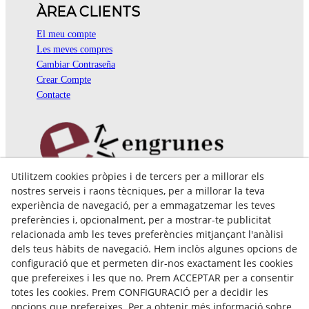
ÀREA CLIENTS
El meu compte
Les meves compres
Cambiar Contraseña
Crear Compte
Contacte
Utilitzem cookies pròpies i de tercers per a millorar els
Pol. Ind. Coll de Montcada
nostres serveis i raons tècniques, per a millorar la teva
Cr. Roca Plana, 14-16
experiència de navegació, per a emmagatzemar les teves
08110 Montcada i Reixac (Barcelona)
preferències i, opcionalment, per a mostrar-te publicitat
935 829 999
engrunes@engrunes.org
relacionada amb les teves preferències mitjançant l'anàlisi
dels teus hàbits de navegació. Hem inclòs algunes opcions de
configuració que et permeten dir-nos exactament les cookies
que prefereixes i les que no. Prem ACCEPTAR per a consentir
totes les cookies. Prem CONFIGURACIÓ per a decidir les
opcions que prefereixes. Per a obtenir més informació sobre