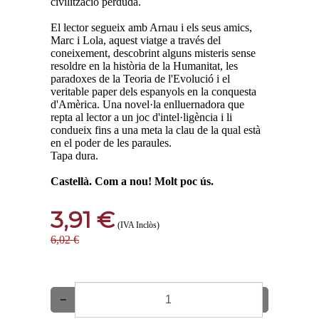
civilització perduda.
El lector segueix amb Arnau i els seus amics,
Marc i Lola, aquest viatge a través del
coneixement, descobrint alguns misteris sense
resoldre en la història de la Humanitat, les
paradoxes de la Teoria de l'Evolució i el
veritable paper dels espanyols en la conquesta
d'Amèrica. Una novel·la enlluernadora que
repta al lector a un joc d'intel·ligència i li
condueix fins a una meta la clau de la qual està
en el poder de les paraules.
Tapa dura.
Castellà. Com a nou! Molt poc ús.
3,91 €
(IVA Inclòs)
6,02 €
−
+