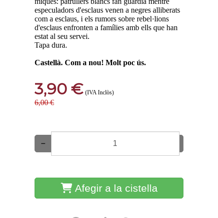
miques: patrullers blancs fan guàrdia mentre
especuladors d'esclaus venen a negres alliberats
com a esclaus, i els rumors sobre rebel·lions
d'esclaus enfronten a famílies amb ells que han
estat al seu servei.
Tapa dura.
Castellà. Com a nou! Molt poc ús.
3,90 €
(IVA Inclòs)
6,00 €
−
+
Afegir a la cistella
Comparteix-ho: