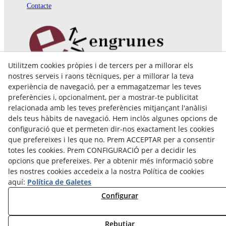
Contacte
Utilitzem cookies pròpies i de tercers per a millorar els
Pol. Ind. Coll de Montcada
nostres serveis i raons tècniques, per a millorar la teva
Cr. Roca Plana, 14-16
experiència de navegació, per a emmagatzemar les teves
08110 Montcada i Reixac (Barcelona)
preferències i, opcionalment, per a mostrar-te publicitat
935 829 999
engrunes@engrunes.org
relacionada amb les teves preferències mitjançant l'anàlisi
dels teus hàbits de navegació. Hem inclòs algunes opcions de
configuració que et permeten dir-nos exactament les cookies
que prefereixes i les que no. Prem ACCEPTAR per a consentir
totes les cookies. Prem CONFIGURACIÓ per a decidir les
opcions que prefereixes. Per a obtenir més informació sobre
les nostres cookies accedeix a la nostra Política de cookies
aquí:
Política de Galetes
Configurar
Rebutjar