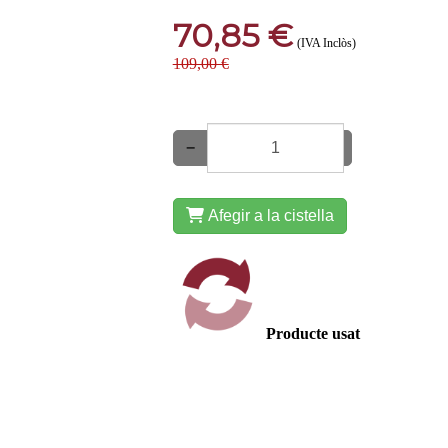
70,85 €
(IVA Inclòs)
109,00 €
−
+
Afegir a la cistella
Producte usat