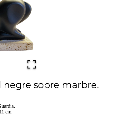
l negre sobre marbre.
 Guardia.
11 cm.