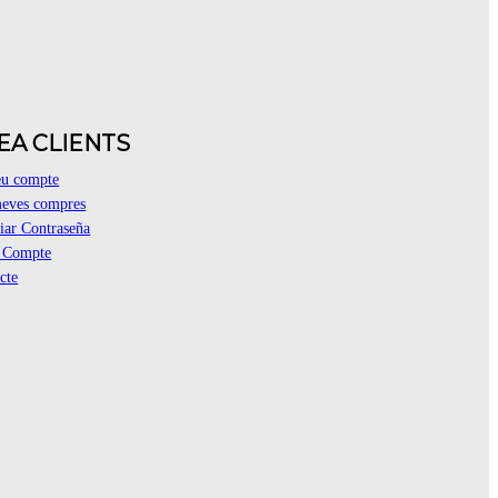
EA CLIENTS
eu compte
eves compres
ar Contraseña
r Compte
cte