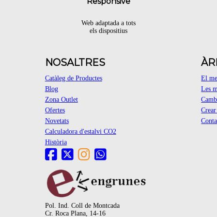
Responsive
Web adaptada a tots
els dispositius
NOSALTRES
ÀR
Catàleg de Productes
El m
Blog
Les m
Zona Outlet
Cambi
Ofertes
Crea
Novetats
Conta
Calculadora d'estalvi CO2
Història
Pol. Ind. Coll de Montcada
Cr. Roca Plana, 14-16