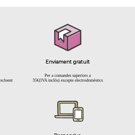
Enviament gratuït
Per a comandes superiors a
excloent
35€(IVA inclòs) excepte electrodomèstics
.