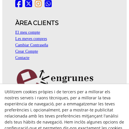
ÀREA CLIENTS
El meu compte
Les meves compres
Cambiar Contraseña
Crear Compte
Contacte
Utilitzem cookies pròpies i de tercers per a millorar els
Pol. Ind. Coll de Montcada
nostres serveis i raons tècniques, per a millorar la teva
Cr. Roca Plana, 14-16
experiència de navegació, per a emmagatzemar les teves
08110 Montcada i Reixac (Barcelona)
preferències i, opcionalment, per a mostrar-te publicitat
935 829 999
engrunes@engrunes.org
relacionada amb les teves preferències mitjançant l'anàlisi
dels teus hàbits de navegació. Hem inclòs algunes opcions de
configuració que et permeten dir-nos exactament les cookies