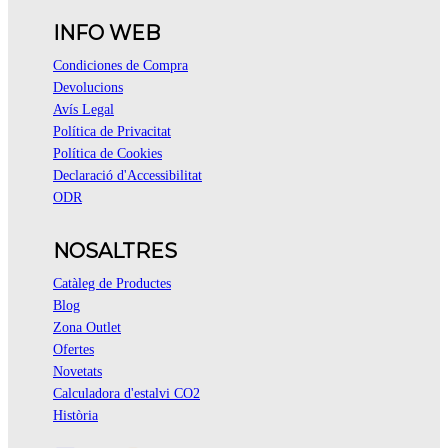
INFO WEB
Condiciones de Compra
Devolucions
Avís Legal
Política de Privacitat
Política de Cookies
Declaració d'Accessibilitat
ODR
NOSALTRES
Catàleg de Productes
Blog
Zona Outlet
Ofertes
Novetats
Calculadora d'estalvi CO2
Història