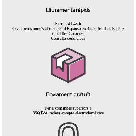
Lliuraments ràpids
Entre 24 i 48 h
Enviaments només al territori d'Espanya excloent les Illes Balears
i les Illes Canàries.
Consulta condicions
Enviament gratuït
Per a comandes superiors a
35€(IVA inclòs) excepte electrodomèstics