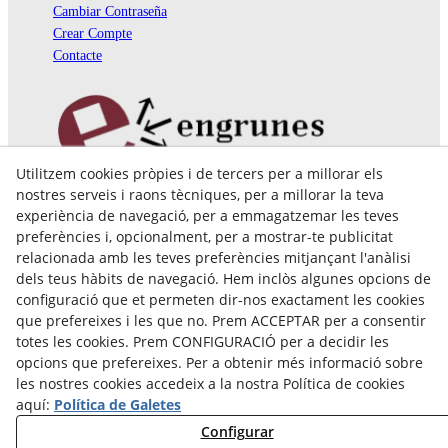
Cambiar Contraseña
Crear Compte
Contacte
Utilitzem cookies pròpies i de tercers per a millorar els
Pol. Ind. Coll de Montcada
nostres serveis i raons tècniques, per a millorar la teva
Cr. Roca Plana, 14-16
experiència de navegació, per a emmagatzemar les teves
08110 Montcada i Reixac (Barcelona)
preferències i, opcionalment, per a mostrar-te publicitat
935 829 999
engrunes@engrunes.org
relacionada amb les teves preferències mitjançant l'anàlisi
dels teus hàbits de navegació. Hem inclòs algunes opcions de
configuració que et permeten dir-nos exactament les cookies
que prefereixes i les que no. Prem ACCEPTAR per a consentir
totes les cookies. Prem CONFIGURACIÓ per a decidir les
opcions que prefereixes. Per a obtenir més informació sobre
les nostres cookies accedeix a la nostra Política de cookies
aquí:
Política de Galetes
Configurar