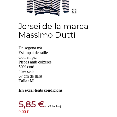
Jersei de la marca
Massimo Dutti
De segona mà.
Estampat de ratlles.
Coll en pic.
Pispes amb colzeres.
50% cotó.
45% seda
67 cm de llarg
Talla: M
En excel·lents condicions.
5,85 €
(IVA Inclòs)
9,00 €