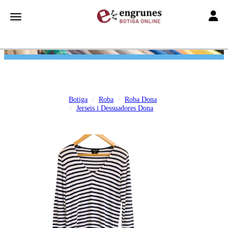
Toggle
Toggle navigation
Botiga
Roba
Roba Dona
Jerseis i Dessuadores Dona