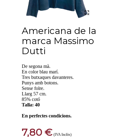
Americana de la
marca Massimo
Dutti
De segona mà.
En color blau marí.
Tres butxaques davanteres.
Punys amb botons.
Sense folre.
Llarg 57 cm.
85% cotó
Talla: 40
En perfectes condicions.
7,80 €
(IVA Inclòs)