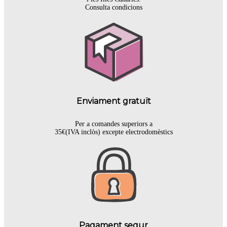
Consulta condicions
Enviament gratuït
Per a comandes superiors a
35€(IVA inclòs) excepte electrodomèstics
Pagament segur