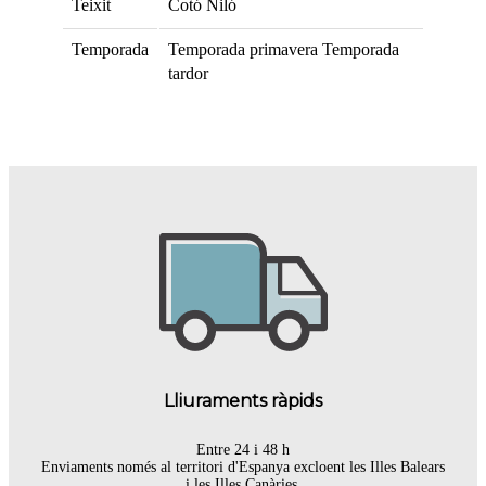
Teixit
Cotó
Niló
Temporada
Temporada primavera
Temporada
tardor
Lliuraments ràpids
Entre 24 i 48 h
Enviaments només al territori d'Espanya excloent les Illes Balears
i les Illes Canàries.