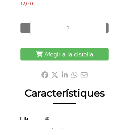
12,00 €
−
+
Afegir a la cistella
Comparteix-ho:
Característiques
Talla
40