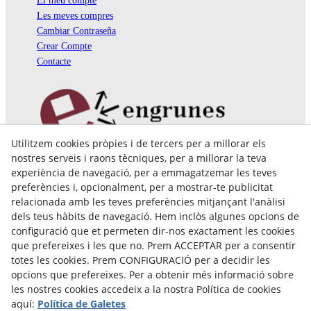
El meu compte
Les meves compres
Cambiar Contraseña
Crear Compte
Contacte
Utilitzem cookies pròpies i de tercers per a millorar els
Pol. Ind. Coll de Montcada
nostres serveis i raons tècniques, per a millorar la teva
Cr. Roca Plana, 14-16
experiència de navegació, per a emmagatzemar les teves
08110 Montcada i Reixac (Barcelona)
preferències i, opcionalment, per a mostrar-te publicitat
935 829 999
engrunes@engrunes.org
relacionada amb les teves preferències mitjançant l'anàlisi
dels teus hàbits de navegació. Hem inclòs algunes opcions de
configuració que et permeten dir-nos exactament les cookies
que prefereixes i les que no. Prem ACCEPTAR per a consentir
totes les cookies. Prem CONFIGURACIÓ per a decidir les
opcions que prefereixes. Per a obtenir més informació sobre
les nostres cookies accedeix a la nostra Política de cookies
aquí:
Política de Galetes