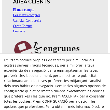
ÀREA CLIENTS
El meu compte
Les meves compres
Cambiar Contraseña
Crear Compte
Contacte
Utilitzem cookies pròpies i de tercers per a millorar els
Pol. Ind. Coll de Montcada
nostres serveis i raons tècniques, per a millorar la teva
Cr. Roca Plana, 14-16
experiència de navegació, per a emmagatzemar les teves
08110 Montcada i Reixac (Barcelona)
preferències i, opcionalment, per a mostrar-te publicitat
935 829 999
engrunes@engrunes.org
relacionada amb les teves preferències mitjançant l'anàlisi
dels teus hàbits de navegació. Hem inclòs algunes opcions de
configuració que et permeten dir-nos exactament les cookies
que prefereixes i les que no. Prem ACCEPTAR per a consentir
totes les cookies. Prem CONFIGURACIÓ per a decidir les
opcions que prefereixes. Per a obtenir més informació sobre