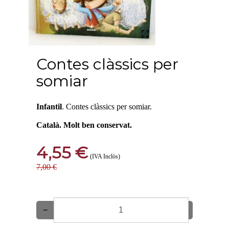
Contes clàssics per
somiar
Infantil
. Contes clàssics per somiar.
Català. Molt ben conservat.
4,55 €
(IVA Inclòs)
7,00 €
−
+