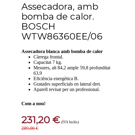
Assecadora, amb
bomba de calor.
BOSCH
WTW86360EE/06
Assecadora blanca amb bomba de calor
Càrrega frontal.
Capacitat 7 kg.
Mesures, alt 84,2 ample 59,8 profunditat
63,9
Eficiència energètica B.
Gratades superficials en lateral dret.
Aparell revisat per un professional.
Com a nou!
231,20 €
(IVA Inclòs)
289,00 €