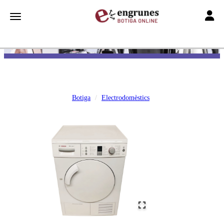
Toggle
Toggle navigation
Botiga
Electrodomèstics