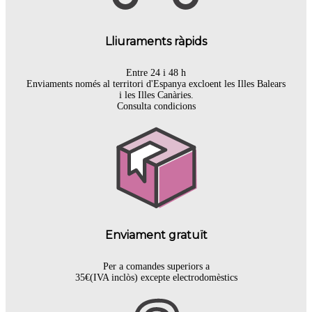
Lliuraments ràpids
Entre 24 i 48 h
Enviaments només al territori d'Espanya excloent les Illes Balears
i les Illes Canàries.
Consulta condicions
Enviament gratuït
Per a comandes superiors a
35€(IVA inclòs) excepte electrodomèstics