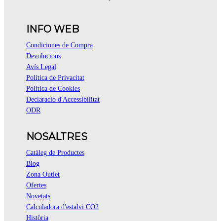
INFO WEB
Condiciones de Compra
Devolucions
Avís Legal
Política de Privacitat
Política de Cookies
Declaració d'Accessibilitat
ODR
NOSALTRES
Catàleg de Productes
Blog
Zona Outlet
Ofertes
Novetats
Calculadora d'estalvi CO2
Història