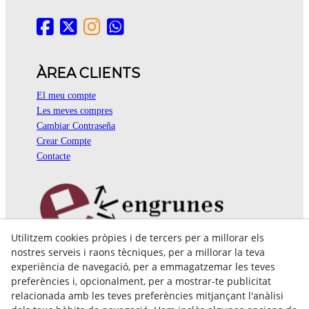
ÀREA CLIENTS
El meu compte
Les meves compres
Cambiar Contraseña
Crear Compte
Contacte
Utilitzem cookies pròpies i de tercers per a millorar els
Pol. Ind. Coll de Montcada
nostres serveis i raons tècniques, per a millorar la teva
Cr. Roca Plana, 14-16
experiència de navegació, per a emmagatzemar les teves
08110 Montcada i Reixac (Barcelona)
preferències i, opcionalment, per a mostrar-te publicitat
935 829 999
engrunes@engrunes.org
relacionada amb les teves preferències mitjançant l'anàlisi