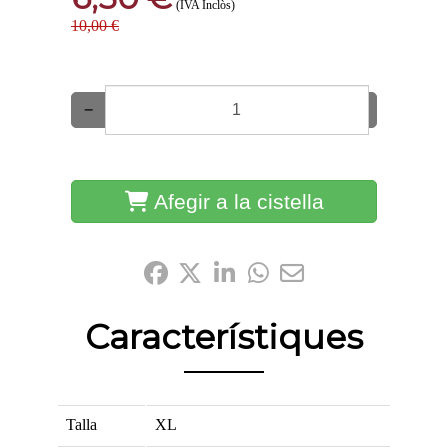
(IVA Inclòs)
10,00 €
−
+
Afegir a la cistella
Comparteix-ho:
Característiques
Talla
XL