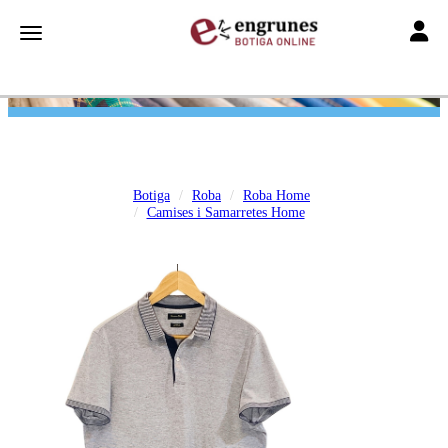
Toggle
Toggle navigation
Botiga
Roba
Roba Home
Camises i Samarretes Home