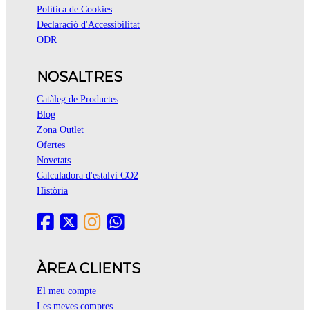
Política de Cookies
Declaració d'Accessibilitat
ODR
NOSALTRES
Catàleg de Productes
Blog
Zona Outlet
Ofertes
Novetats
Calculadora d'estalvi CO2
Història
ÀREA CLIENTS
El meu compte
Les meves compres