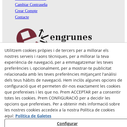
Cambiar Contraseña
Crear Compte
Contacte
Utilitzem cookies pròpies i de tercers per a millorar els
Pol. Ind. Coll de Montcada
nostres serveis i raons tècniques, per a millorar la teva
Cr. Roca Plana, 14-16
experiència de navegació, per a emmagatzemar les teves
08110 Montcada i Reixac (Barcelona)
preferències i, opcionalment, per a mostrar-te publicitat
935 829 999
engrunes@engrunes.org
relacionada amb les teves preferències mitjançant l'anàlisi
dels teus hàbits de navegació. Hem inclòs algunes opcions de
configuració que et permeten dir-nos exactament les cookies
que prefereixes i les que no. Prem ACCEPTAR per a consentir
totes les cookies. Prem CONFIGURACIÓ per a decidir les
opcions que prefereixes. Per a obtenir més informació sobre
les nostres cookies accedeix a la nostra Política de cookies
aquí:
Política de Galetes
Configurar