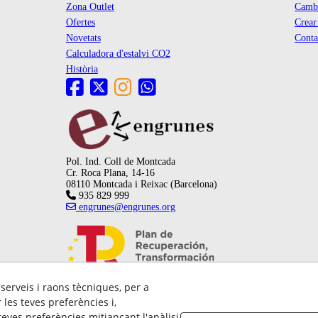
Zona Outlet
Cambi
Ofertes
Crea
Novetats
Conta
Calculadora d'estalvi CO2
Història
Pol. Ind. Coll de Montcada
Cr. Roca Plana, 14-16
08110 Montcada i Reixac (Barcelona)
935 829 999
engrunes@engrunes.org
 serveis i raons tècniques, per a
les teves preferències i,
eves preferències mitjançant l'anàlisi