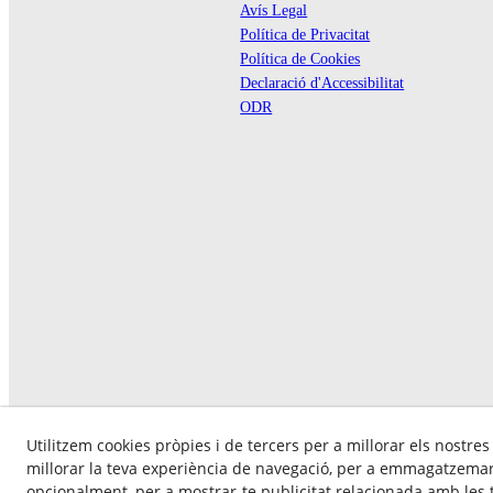
Avís Legal
Política de Privacitat
Política de Cookies
Declaració d'Accessibilitat
ODR
Utilitzem cookies pròpies i de tercers per a millorar els nostres
millorar la teva experiència de navegació, per a emmagatzemar 
opcionalment, per a mostrar-te publicitat relacionada amb les t