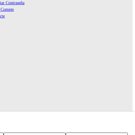
ar Contraseña
r Compte
cte