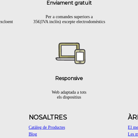
Enviament gratuït
Per a comandes superiors a
excloent
35€(IVA inclòs) excepte electrodomèstics
.
Responsive
Web adaptada a tots
els dispositius
NOSALTRES
ÀR
Catàleg de Productes
El m
Blog
Les m