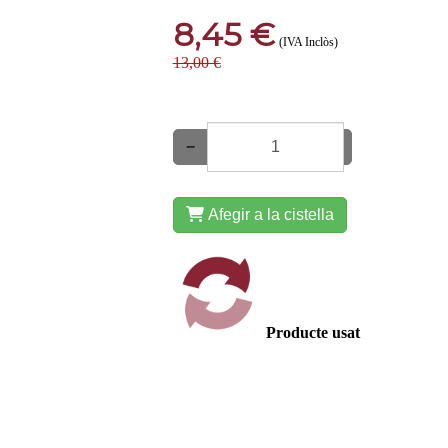
8,45 €
(IVA Inclòs)
13,00 €
−
+
Afegir a la cistella
Producte usat