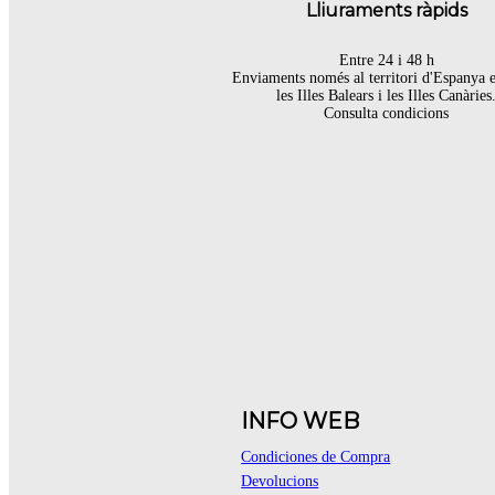
Lliuraments ràpids
Entre 24 i 48 h
Enviaments només al territori d'Espanya 
les Illes Balears i les Illes Canàries
Consulta condicions
INFO WEB
Condiciones de Compra
Devolucions