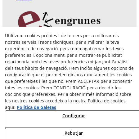
Utilitzem cookies pròpies i de tercers per a millorar els
Pol. Ind. Coll de Montcada
nostres serveis i raons tècniques, per a millorar la teva
Cr. Roca Plana, 14-16
experiència de navegació, per a emmagatzemar les teves
08110 Montcada i Reixac (Barcelona)
preferències i, opcionalment, per a mostrar-te publicitat
935 829 999
engrunes@engrunes.org
relacionada amb les teves preferències mitjançant l'anàlisi
dels teus hàbits de navegació. Hem inclòs algunes opcions de
configuració que et permeten dir-nos exactament les cookies
que prefereixes i les que no. Prem ACCEPTAR per a consentir
totes les cookies. Prem CONFIGURACIÓ per a decidir les
opcions que prefereixes. Per a obtenir més informació sobre
les nostres cookies accedeix a la nostra Política de cookies
aquí:
Política de Galetes
Configurar
Rebutjar