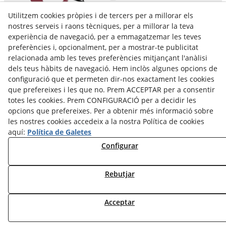
Utilitzem cookies pròpies i de tercers per a millorar els
Pol. Ind. Coll de Montcada
nostres serveis i raons tècniques, per a millorar la teva
Cr. Roca Plana, 14-16
experiència de navegació, per a emmagatzemar les teves
08110 Montcada i Reixac (Barcelona)
preferències i, opcionalment, per a mostrar-te publicitat
935 829 999
engrunes@engrunes.org
relacionada amb les teves preferències mitjançant l'anàlisi
dels teus hàbits de navegació. Hem inclòs algunes opcions de
configuració que et permeten dir-nos exactament les cookies
que prefereixes i les que no. Prem ACCEPTAR per a consentir
totes les cookies. Prem CONFIGURACIÓ per a decidir les
opcions que prefereixes. Per a obtenir més informació sobre
les nostres cookies accedeix a la nostra Política de cookies
aquí:
Política de Galetes
Configurar
Rebutjar
© 08/2026 FUNDACIÓ PRIVADA ENGRUNES - Tots els drets
Acceptar
reservats.