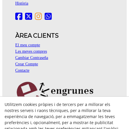
Història
ÀREA CLIENTS
El meu compte
Les meves compres
Cambiar Contraseña
Crear Compte
Contacte
Utilitzem cookies pròpies i de tercers per a millorar els
Pol. Ind. Coll de Montcada
nostres serveis i raons tècniques, per a millorar la teva
Cr. Roca Plana, 14-16
experiència de navegació, per a emmagatzemar les teves
08110 Montcada i Reixac (Barcelona)
preferències i, opcionalment, per a mostrar-te publicitat
935 829 999
engrunes@engrunes.org
relacionada amb les teves preferències mitjançant l'anàlisi