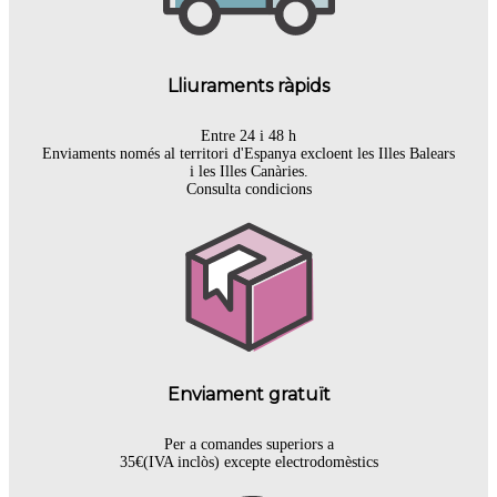
Lliuraments ràpids
Entre 24 i 48 h
Enviaments només al territori d'Espanya excloent les Illes Balears
i les Illes Canàries.
Consulta condicions
Enviament gratuït
Per a comandes superiors a
35€(IVA inclòs) excepte electrodomèstics