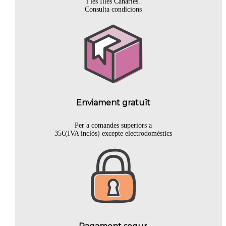
i les Illes Canàries.
Consulta condicions
Enviament gratuït
Per a comandes superiors a
35€(IVA inclòs) excepte electrodomèstics