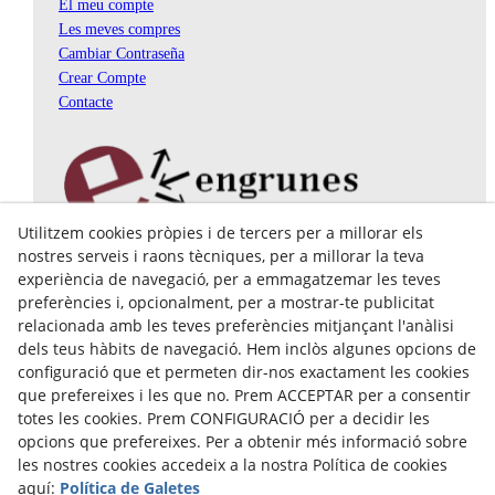
El meu compte
Les meves compres
Cambiar Contraseña
Crear Compte
Contacte
Utilitzem cookies pròpies i de tercers per a millorar els
Pol. Ind. Coll de Montcada
nostres serveis i raons tècniques, per a millorar la teva
Cr. Roca Plana, 14-16
experiència de navegació, per a emmagatzemar les teves
08110 Montcada i Reixac (Barcelona)
preferències i, opcionalment, per a mostrar-te publicitat
935 829 999
engrunes@engrunes.org
relacionada amb les teves preferències mitjançant l'anàlisi
dels teus hàbits de navegació. Hem inclòs algunes opcions de
configuració que et permeten dir-nos exactament les cookies
que prefereixes i les que no. Prem ACCEPTAR per a consentir
totes les cookies. Prem CONFIGURACIÓ per a decidir les
opcions que prefereixes. Per a obtenir més informació sobre
les nostres cookies accedeix a la nostra Política de cookies
aquí:
Política de Galetes