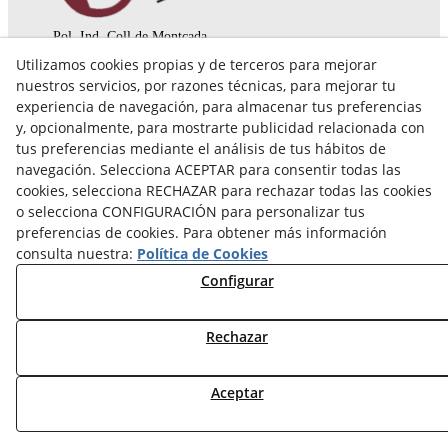
Pol. Ind. Coll de Montcada
Cr. Roca Plana, 14-16
Utilizamos cookies propias y de terceros para mejorar
08110 Montcada i Reixac (Barcelona)
nuestros servicios, por razones técnicas, para mejorar tu
935 829 999
engrunes@engrunes.org
experiencia de navegación, para almacenar tus preferencias
y, opcionalmente, para mostrarte publicidad relacionada con
tus preferencias mediante el análisis de tus hábitos de
navegación. Selecciona ACEPTAR para consentir todas las
cookies, selecciona RECHAZAR para rechazar todas las cookies
o selecciona CONFIGURACIÓN para personalizar tus
preferencias de cookies. Para obtener más información
consulta nuestra:
Política de Cookies
Configurar
Rechazar
© 08/2026 FUNDACIÓ PRIVADA ENGRUNES - Todos los
Aceptar
derechos reservados.