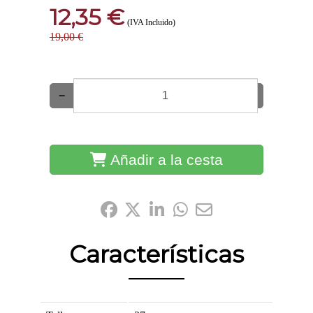
12,35 €
(IVA Incluido)
19,00 €
−
+
Añadir a la cesta
Compártelo:
Características