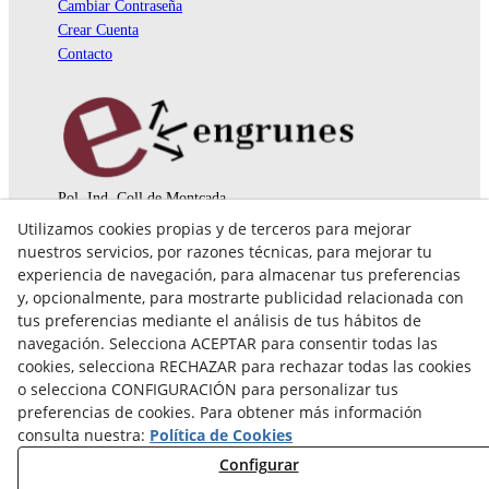
Cambiar Contraseña
Crear Cuenta
Contacto
Pol. Ind. Coll de Montcada
Cr. Roca Plana, 14-16
Utilizamos cookies propias y de terceros para mejorar
08110 Montcada i Reixac (Barcelona)
nuestros servicios, por razones técnicas, para mejorar tu
935 829 999
engrunes@engrunes.org
experiencia de navegación, para almacenar tus preferencias
y, opcionalmente, para mostrarte publicidad relacionada con
tus preferencias mediante el análisis de tus hábitos de
navegación. Selecciona ACEPTAR para consentir todas las
cookies, selecciona RECHAZAR para rechazar todas las cookies
o selecciona CONFIGURACIÓN para personalizar tus
preferencias de cookies. Para obtener más información
consulta nuestra:
Política de Cookies
Configurar