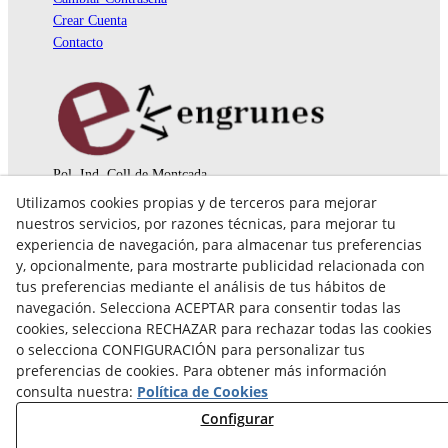
Crear Cuenta
Contacto
Pol. Ind. Coll de Montcada
Cr. Roca Plana, 14-16
Utilizamos cookies propias y de terceros para mejorar
08110 Montcada i Reixac (Barcelona)
nuestros servicios, por razones técnicas, para mejorar tu
935 829 999
engrunes@engrunes.org
experiencia de navegación, para almacenar tus preferencias
y, opcionalmente, para mostrarte publicidad relacionada con
tus preferencias mediante el análisis de tus hábitos de
navegación. Selecciona ACEPTAR para consentir todas las
cookies, selecciona RECHAZAR para rechazar todas las cookies
o selecciona CONFIGURACIÓN para personalizar tus
preferencias de cookies. Para obtener más información
consulta nuestra:
Política de Cookies
Configurar