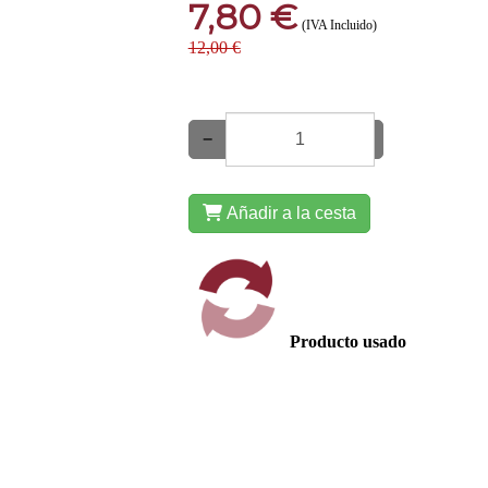
7,80 €
(IVA Incluido)
12,00 €
−
+
Añadir a la cesta
Producto usado