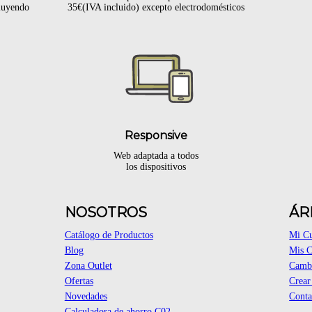
cluyendo
35€(IVA incluido) excepto electrodomésticos
Responsive
Web adaptada a todos
los dispositivos
NOSOTROS
ÁR
Catálogo de Productos
Mi C
Blog
Mis 
Zona Outlet
Cambi
Ofertas
Crear
Novedades
Conta
Calculadora de ahorro C02