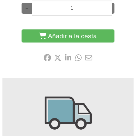
−
+
Añadir a la cesta
Compártelo: