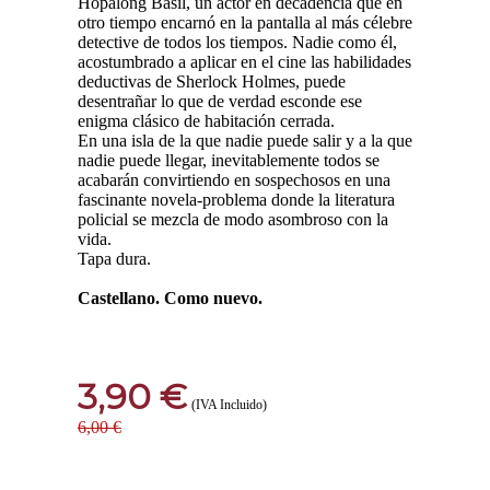
Hopalong Basil, un actor en decadencia que en
otro tiempo encarnó en la pantalla al más célebre
detective de todos los tiempos. Nadie como él,
acostumbrado a aplicar en el cine las habilidades
deductivas de Sherlock Holmes, puede
desentrañar lo que de verdad esconde ese
enigma clásico de habitación cerrada.
En una isla de la que nadie puede salir y a la que
nadie puede llegar, inevitablemente todos se
acabarán convirtiendo en sospechosos en una
fascinante novela-problema donde la literatura
policial se mezcla de modo asombroso con la
vida.
Tapa dura.
Castellano. Como nuevo.
3,90 €
(IVA Incluido)
6,00 €