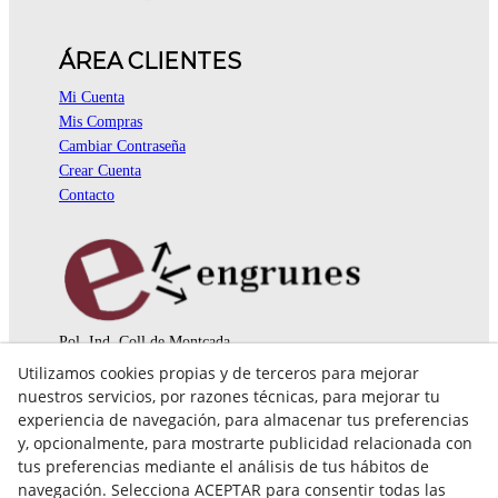
ÁREA CLIENTES
Mi Cuenta
Mis Compras
Cambiar Contraseña
Crear Cuenta
Contacto
Pol. Ind. Coll de Montcada
Cr. Roca Plana, 14-16
Utilizamos cookies propias y de terceros para mejorar
08110 Montcada i Reixac (Barcelona)
nuestros servicios, por razones técnicas, para mejorar tu
935 829 999
engrunes@engrunes.org
experiencia de navegación, para almacenar tus preferencias
y, opcionalmente, para mostrarte publicidad relacionada con
tus preferencias mediante el análisis de tus hábitos de
navegación. Selecciona ACEPTAR para consentir todas las