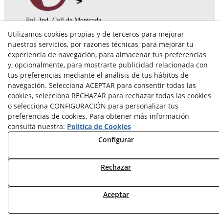
Pol. Ind. Coll de Montcada
Cr. Roca Plana, 14-16
Utilizamos cookies propias y de terceros para mejorar
08110 Montcada i Reixac (Barcelona)
nuestros servicios, por razones técnicas, para mejorar tu
935 829 999
engrunes@engrunes.org
experiencia de navegación, para almacenar tus preferencias
y, opcionalmente, para mostrarte publicidad relacionada con
tus preferencias mediante el análisis de tus hábitos de
navegación. Selecciona ACEPTAR para consentir todas las
cookies, selecciona RECHAZAR para rechazar todas las cookies
o selecciona CONFIGURACIÓN para personalizar tus
preferencias de cookies. Para obtener más información
consulta nuestra:
Política de Cookies
Configurar
Rechazar
© 08/2026 FUNDACIÓ PRIVADA ENGRUNES - Todos los
Aceptar
derechos reservados.