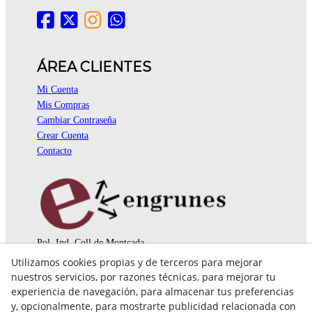
ÁREA CLIENTES
Mi Cuenta
Mis Compras
Cambiar Contraseña
Crear Cuenta
Contacto
Pol. Ind. Coll de Montcada
Cr. Roca Plana, 14-16
Utilizamos cookies propias y de terceros para mejorar
08110 Montcada i Reixac (Barcelona)
nuestros servicios, por razones técnicas, para mejorar tu
935 829 999
engrunes@engrunes.org
experiencia de navegación, para almacenar tus preferencias
y, opcionalmente, para mostrarte publicidad relacionada con