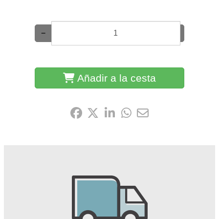
−
+
Añadir a la cesta
Compártelo: