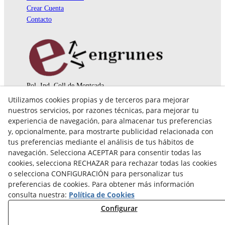
Crear Cuenta
Contacto
Pol. Ind. Coll de Montcada
Cr. Roca Plana, 14-16
Utilizamos cookies propias y de terceros para mejorar
08110 Montcada i Reixac (Barcelona)
nuestros servicios, por razones técnicas, para mejorar tu
935 829 999
engrunes@engrunes.org
experiencia de navegación, para almacenar tus preferencias
y, opcionalmente, para mostrarte publicidad relacionada con
tus preferencias mediante el análisis de tus hábitos de
navegación. Selecciona ACEPTAR para consentir todas las
cookies, selecciona RECHAZAR para rechazar todas las cookies
o selecciona CONFIGURACIÓN para personalizar tus
preferencias de cookies. Para obtener más información
consulta nuestra:
Política de Cookies
Configurar