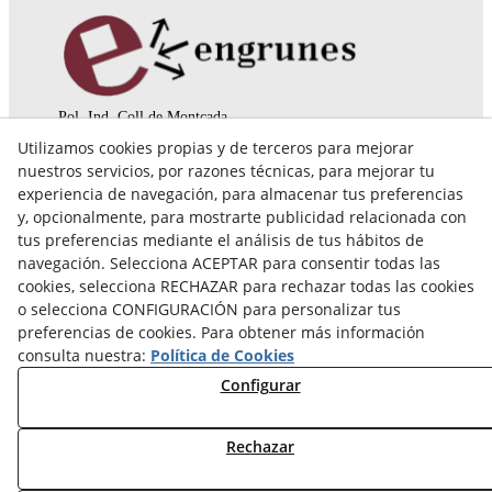
Pol. Ind. Coll de Montcada
Cr. Roca Plana, 14-16
Utilizamos cookies propias y de terceros para mejorar
08110 Montcada i Reixac (Barcelona)
nuestros servicios, por razones técnicas, para mejorar tu
935 829 999
engrunes@engrunes.org
experiencia de navegación, para almacenar tus preferencias
y, opcionalmente, para mostrarte publicidad relacionada con
tus preferencias mediante el análisis de tus hábitos de
navegación. Selecciona ACEPTAR para consentir todas las
cookies, selecciona RECHAZAR para rechazar todas las cookies
o selecciona CONFIGURACIÓN para personalizar tus
preferencias de cookies. Para obtener más información
consulta nuestra:
Política de Cookies
Configurar
Rechazar
© 08/2026 FUNDACIÓ PRIVADA ENGRUNES - Todos los