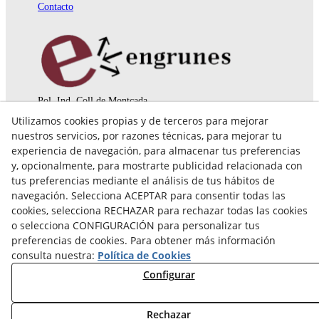
Contacto
Pol. Ind. Coll de Montcada
Cr. Roca Plana, 14-16
Utilizamos cookies propias y de terceros para mejorar
08110 Montcada i Reixac (Barcelona)
nuestros servicios, por razones técnicas, para mejorar tu
935 829 999
engrunes@engrunes.org
experiencia de navegación, para almacenar tus preferencias
y, opcionalmente, para mostrarte publicidad relacionada con
tus preferencias mediante el análisis de tus hábitos de
navegación. Selecciona ACEPTAR para consentir todas las
cookies, selecciona RECHAZAR para rechazar todas las cookies
o selecciona CONFIGURACIÓN para personalizar tus
preferencias de cookies. Para obtener más información
consulta nuestra:
Política de Cookies
Configurar
Rechazar