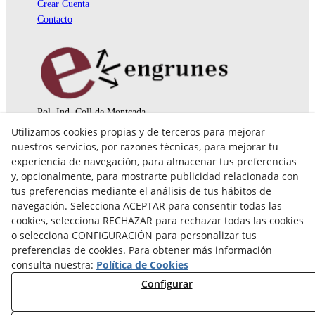
Crear Cuenta
Contacto
Pol. Ind. Coll de Montcada
Cr. Roca Plana, 14-16
Utilizamos cookies propias y de terceros para mejorar
08110 Montcada i Reixac (Barcelona)
nuestros servicios, por razones técnicas, para mejorar tu
935 829 999
engrunes@engrunes.org
experiencia de navegación, para almacenar tus preferencias
y, opcionalmente, para mostrarte publicidad relacionada con
tus preferencias mediante el análisis de tus hábitos de
navegación. Selecciona ACEPTAR para consentir todas las
cookies, selecciona RECHAZAR para rechazar todas las cookies
o selecciona CONFIGURACIÓN para personalizar tus
preferencias de cookies. Para obtener más información
consulta nuestra:
Política de Cookies
Configurar