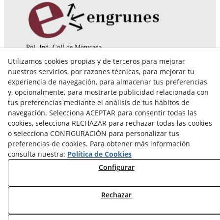
Pol. Ind. Coll de Montcada
Cr. Roca Plana, 14-16
Utilizamos cookies propias y de terceros para mejorar
08110 Montcada i Reixac (Barcelona)
nuestros servicios, por razones técnicas, para mejorar tu
935 829 999
engrunes@engrunes.org
experiencia de navegación, para almacenar tus preferencias
y, opcionalmente, para mostrarte publicidad relacionada con
tus preferencias mediante el análisis de tus hábitos de
navegación. Selecciona ACEPTAR para consentir todas las
cookies, selecciona RECHAZAR para rechazar todas las cookies
o selecciona CONFIGURACIÓN para personalizar tus
preferencias de cookies. Para obtener más información
consulta nuestra:
Política de Cookies
Configurar
Rechazar
© 08/2026 FUNDACIÓ PRIVADA ENGRUNES - Todos los