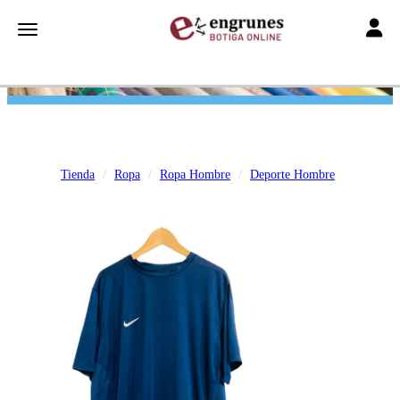
Toggle
Toggle navigation
Tienda
Ropa
Ropa Hombre
Deporte Hombre