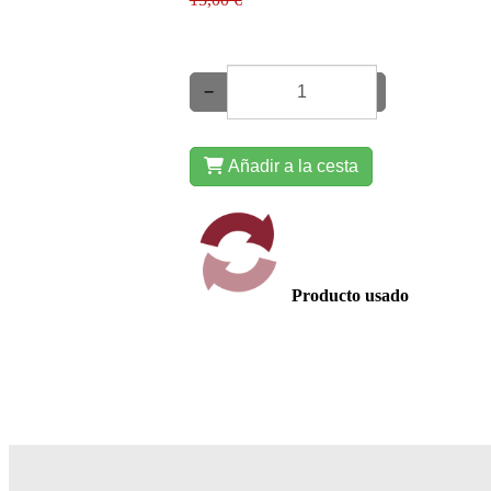
−
+
Añadir a la cesta
Producto usado