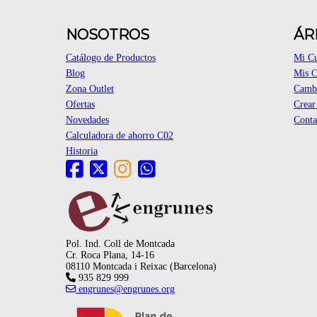
NOSOTROS
ÁR
Catálogo de Productos
Mi C
Blog
Mis 
Zona Outlet
Cambi
Ofertas
Crear
Novedades
Conta
Calculadora de ahorro C02
Historia
Pol. Ind. Coll de Montcada
Cr. Roca Plana, 14-16
08110 Montcada i Reixac (Barcelona)
935 829 999
engrunes@engrunes.org