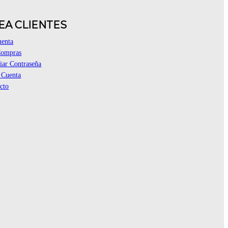
EA CLIENTES
uenta
Compras
ar Contraseña
 Cuenta
cto