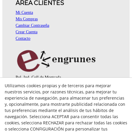
ÁREA CLIENTES
Mi Cuenta
Mis Compras
Cambiar Contraseña
Crear Cuenta
Contacto
Pol. Ind. Coll de Montcada
Cr. Roca Plana, 14-16
Utilizamos cookies propias y de terceros para mejorar
08110 Montcada i Reixac (Barcelona)
nuestros servicios, por razones técnicas, para mejorar tu
935 829 999
engrunes@engrunes.org
experiencia de navegación, para almacenar tus preferencias
y, opcionalmente, para mostrarte publicidad relacionada con
tus preferencias mediante el análisis de tus hábitos de
navegación. Selecciona ACEPTAR para consentir todas las
cookies, selecciona RECHAZAR para rechazar todas las cookies
o selecciona CONFIGURACIÓN para personalizar tus